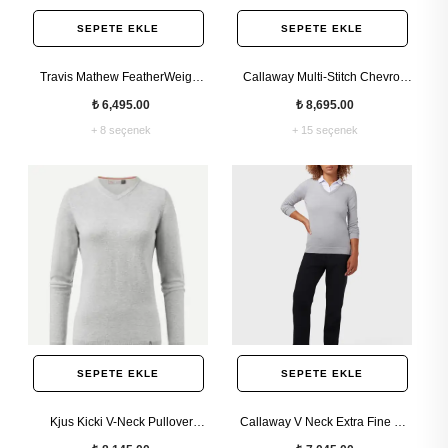
SEPETE EKLE
SEPETE EKLE
Travis Mathew FeatherWeight
Callaway Multi-Stitch Chevron
Active Kadın Kazak
Kadın Kazak
₺ 6,495.00
₺ 8,695.00
+ 8 seçenek
+ 15 seçenek
SEPETE EKLE
SEPETE EKLE
Kjus Kicki V-Neck Pullover
Callaway V Neck Extra Fine Me
Kadın V Yaka Kazak
Erkek V Yaka İnce Kazak