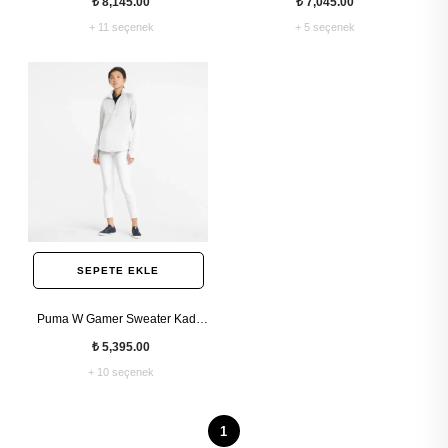
₺ 8,145.00
₺ 7,045.00
+ 11 seçenek
+ 5 seçenek
SEPETE EKLE
Puma W Gamer Sweater Kadın
Fermuarlı Kazak
₺ 5,395.00
+ 10 seçenek
1