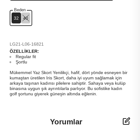
Beden
32
40
LG21-L06-16821
ÖZELLİKLER:
Regular fit
Şortlu
Mükemmel Yaz Skort
Yenilikçi, hafif, dört yönde esneyen bir
kumaştan üretilen Iris Skort, daha iyi uyum sağlamak için
arkaya taşınan kadınsı pilelere sahiptir.
Sahaya veya kulüp
binasına uygun şık ayrıntılarla parlıyor.
Bu sofistike kadın
golf şortunu giyerek güneşin altında eğlenin.
Yorumlar