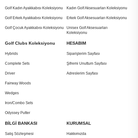
Golf Kadın Ayakkabısı Koleksiyonu
Kadın Golf Aksesuarları Koleksiyonu
Golf Erkek Ayakkabısı Koleksiyonu
Erkek Golf Aksesuarları Koleksiyonu
Golf Çocuk Ayakkabısı Koleksiyonu
Unisex Golf Aksesuarları
Koleksiyonu
Golf Clubs Koleksiyonu
HESABIM
Hybrids
Siparişlerim Sayfası
Complete Sets
Şifremi Unuttum Sayfası
Driver
Adreslerim Sayfası
Fairway Woods
Wedges
Iron/Combo Sets
Odyssey Putter
BİLGİ BANKASI
KURUMSAL
Satış Sözleşmesi
Hakkımızda