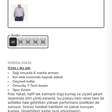
Beden
48
50
52
54
56
K00504-20418
ÖZELLİKLER:
Sağ omuzda K marka arması
Kol etek kısmında bayrak etiketi
Geçmeli kollar
Omuzda Y-Tech kesim
Spor Kesim
Polo Yakalı, hafif tek katmanlı örgü kumaş ve çiçekli jakarlı
tasarımda dört yönlü esneme, bu poloyu hem rahat hem de
sofistike hale getirirken yüksek performans özellikleri de
sunuyor. Sınırsız hareket kabiliyeti ve çabuk kuruyan
kumaşı, hissettiğiniz kadar taze görünmenizi