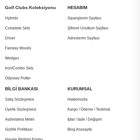
Golf Clubs Koleksiyonu
HESABIM
Hybrids
Siparişlerim Sayfası
Complete Sets
Şifremi Unuttum Sayfası
Driver
Adreslerim Sayfası
Fairway Woods
Wedges
Iron/Combo Sets
Odyssey Putter
BİLGİ BANKASI
KURUMSAL
Satış Sözleşmesi
Hakkımızda
Üyelik Sözleşmesi
Kargo / Ödeme / Teslimat
Aydınlatma Metni
İptal / İade / Değişim
Gizlilik Politikası
Blog Anasayfa
Havale Bildirim Formu