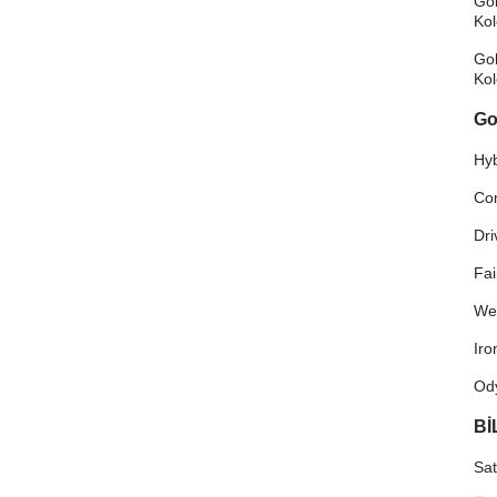
Gol
Ko
Gol
Ko
Go
Hyb
Co
Dri
Fa
We
Ir
Od
Bİ
Sat