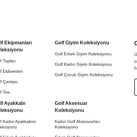
lf Ekipmanları
Golf Giyim Koleksiyonu
leksiyonu
Golf Erkek Giyim Koleksiyonu
Ü
f Topları
ü
Golf Kadın Giyim Koleksiyonu
h
f Eldivenleri
Golf Çocuk Giyim Koleksiyonu
f Çantası
f Tee
lf Ayakkabı
Golf Aksesuar
leksiyonu
Koleksiyonu
f Kadın Ayakkabısı
Kadın Golf Aksesuarları
leksiyonu
Koleksiyonu