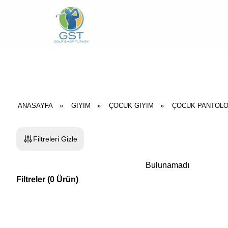
ANASAYFA
»
GIYIM
»
ÇOCUK GIYIM
»
ÇOCUK PANTOL
Filtreleri Gizle
Bulunamadı
Filtreler
(
0
Ürün
)