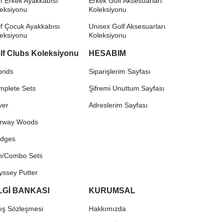
f Erkek Ayakkabısı
Erkek Golf Aksesuarları
leksiyonu
Koleksiyonu
f Çocuk Ayakkabısı
Unisex Golf Aksesuarları
leksiyonu
Koleksiyonu
lf Clubs Koleksiyonu
HESABIM
rids
Siparişlerim Sayfası
mplete Sets
Şifremi Unuttum Sayfası
ver
Adreslerim Sayfası
irway Woods
dges
on/Combo Sets
yssey Putter
LGİ BANKASI
KURUMSAL
ış Sözleşmesi
Hakkımızda