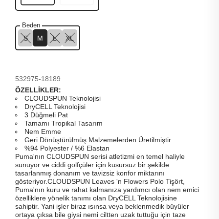
Beden
S
M
L
XL
532975-18189
ÖZELLİKLER:
CLOUDSPUN Teknolojisi
DryCELL Teknolojisi
3 Düğmeli Pat
Tamamı Tropikal Tasarım
Nem Emme
Geri Dönüştürülmüş Malzemelerden Üretilmiştir
%94 Polyester / %6 Elastan
Puma'nın CLOUDSPUN serisi atletizmi en temel haliyle
sunuyor ve ciddi golfçüler için kusursuz bir şekilde
tasarlanmış donanım ve tavizsiz konfor miktarını
gösteriyor.CLOUDSPUN Leaves 'n Flowers Polo Tişört,
Puma'nın kuru ve rahat kalmanıza yardımcı olan nem emici
özelliklere yönelik tanımı olan DryCELL Teknolojisine
sahiptir. Yani işler biraz ısınsa veya beklenmedik büyüler
ortaya çıksa bile giysi nemi ciltten uzak tuttuğu için taze