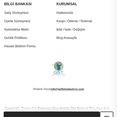
BİLGİ BANKASI
KURUMSAL
Satış Sözleşmesi
Hakkımızda
Üyelik Sözleşmesi
Kargo / Ödeme / Teslimat
Aydınlatma Metni
İptal / İade / Değişim
Gizlilik Politikası
Blog Anasayfa
Havale Bildirim Formu
İletişime Geçin
info@golfshopturkiye.com
Çamlık Mh. Turizm Cd. Robinson Clup Nobilis Otel Belek N:79 İç Kapı N:A
Serik/ Antalya/ Türkiye