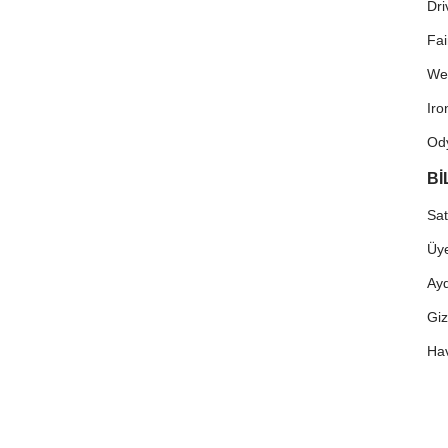
Dri
Fa
We
Ir
Od
Bİ
Sat
Üye
Ayd
Giz
Hav