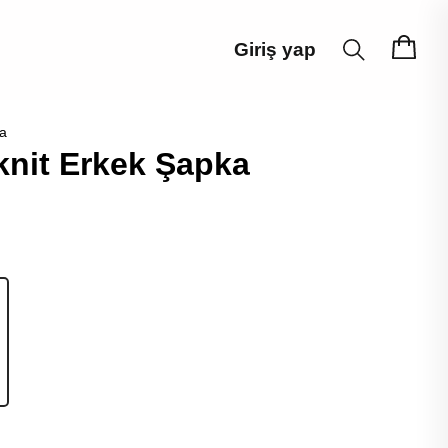
Giriş yap
a
nit Erkek Şapka