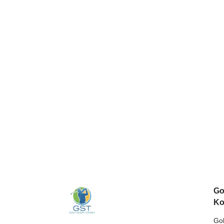
Go
Ko
Gol