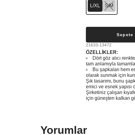
L/XL
S/M
Sepete
21633-13472
ÖZELLİKLER:
Dört göz alıcı renkt
tam anlamıyla tamamla
Bu şapkaları hem e
olarak sunmak için kuru
Şık tasarımı, bunu şapka
emici ve esnek yapısı 
Şirketiniz çalışan kıya
için güneşten kalkan gö
Yorumlar