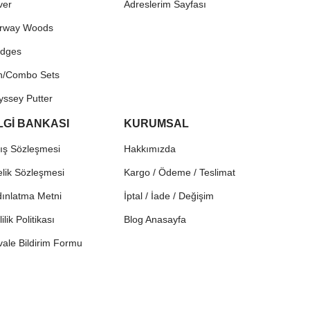
ver
Adreslerim Sayfası
irway Woods
dges
on/Combo Sets
yssey Putter
LGİ BANKASI
KURUMSAL
ış Sözleşmesi
Hakkımızda
lik Sözleşmesi
Kargo / Ödeme / Teslimat
ınlatma Metni
İptal / İade / Değişim
lilik Politikası
Blog Anasayfa
ale Bildirim Formu