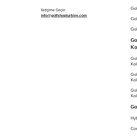
Gol
İletişime Geçin
info@golfshopturkiye.com
Gol
Gol
Go
Ko
Gol
Ko
Gol
Ko
Gol
Ko
Go
Hyb
Co