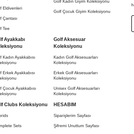
Golf Kadın Giyim Koleksiyonu
h
f Eldivenleri
Golf Çocuk Giyim Koleksiyonu
f Çantası
f Tee
lf Ayakkabı
Golf Aksesuar
leksiyonu
Koleksiyonu
f Kadın Ayakkabısı
Kadın Golf Aksesuarları
leksiyonu
Koleksiyonu
f Erkek Ayakkabısı
Erkek Golf Aksesuarları
leksiyonu
Koleksiyonu
f Çocuk Ayakkabısı
Unisex Golf Aksesuarları
leksiyonu
Koleksiyonu
lf Clubs Koleksiyonu
HESABIM
rids
Siparişlerim Sayfası
mplete Sets
Şifremi Unuttum Sayfası