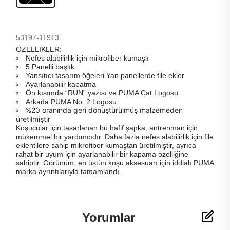
53197-11913
ÖZELLİKLER:
Nefes alabilirlik için mikrofiber kumaşlı
5 Panelli başlık
Yansıtıcı tasarım öğeleri Yan panellerde file ekler
Ayarlanabilir kapatma
Ön kısımda “RUN” yazısı ve PUMA Cat Logosu
Arkada PUMA No. 2 Logosu
%20 oranında geri dönüştürülmüş malzemeden
üretilmiştir
Koşucular için tasarlanan bu hafif şapka, antrenman için
mükemmel bir yardımcıdır. Daha fazla nefes alabilirlik için file
eklentilere sahip mikrofiber kumaştan üretilmiştir, ayrıca
rahat bir uyum için ayarlanabilir bir kapama özelliğine
sahiptir. Görünüm, en üstün koşu aksesuarı için iddialı PUMA
marka ayrıntılarıyla tamamlandı.
Yorumlar