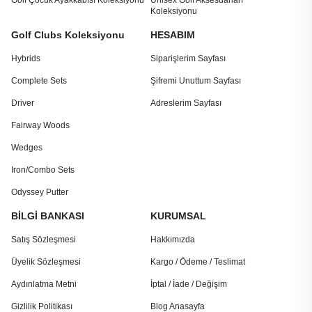
Golf Çocuk Ayakkabısı Koleksiyonu
Unisex Golf Aksesuarları
Koleksiyonu
Golf Clubs Koleksiyonu
HESABIM
Hybrids
Siparişlerim Sayfası
Complete Sets
Şifremi Unuttum Sayfası
Driver
Adreslerim Sayfası
Fairway Woods
Wedges
Iron/Combo Sets
Odyssey Putter
BİLGİ BANKASI
KURUMSAL
Satış Sözleşmesi
Hakkımızda
Üyelik Sözleşmesi
Kargo / Ödeme / Teslimat
Aydınlatma Metni
İptal / İade / Değişim
Gizlilik Politikası
Blog Anasayfa