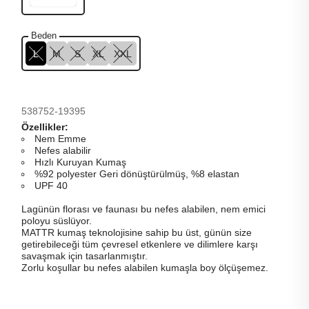
Beden
L
M
S
XL
XXL
538752-19395
Özellikler:
Nem Emme
Nefes alabilir
Hızlı Kuruyan Kumaş
%92 polyester Geri dönüştürülmüş, %8 elastan
UPF 40
Lagünün florası ve faunası bu nefes alabilen, nem emici
poloyu süslüyor.
MATTR kumaş teknolojisine sahip bu üst, günün size
getirebileceği tüm çevresel etkenlere ve dilimlere karşı
savaşmak için tasarlanmıştır.
Zorlu koşullar bu nefes alabilen kumaşla boy ölçüşemez.