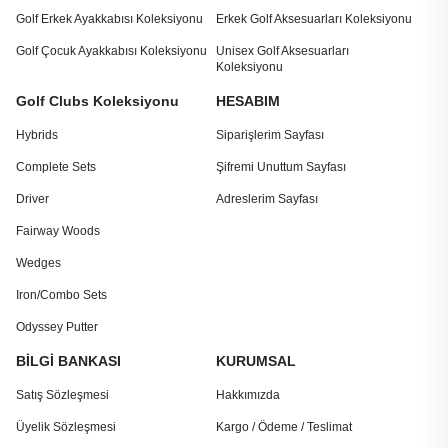
Golf Erkek Ayakkabısı Koleksiyonu
Erkek Golf Aksesuarları Koleksiyonu
Golf Çocuk Ayakkabısı Koleksiyonu
Unisex Golf Aksesuarları
Koleksiyonu
Golf Clubs Koleksiyonu
HESABIM
Hybrids
Siparişlerim Sayfası
Complete Sets
Şifremi Unuttum Sayfası
Driver
Adreslerim Sayfası
Fairway Woods
Wedges
Iron/Combo Sets
Odyssey Putter
BİLGİ BANKASI
KURUMSAL
Satış Sözleşmesi
Hakkımızda
Üyelik Sözleşmesi
Kargo / Ödeme / Teslimat