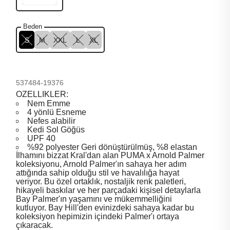
Beden
S
M
XXL
L
XL
537484-19376
ÖZELLİKLER:
Nem Emme
4 yönlü Esneme
Nefes alabilir
Kedi Sol Göğüs
UPF 40
%92 polyester Geri dönüştürülmüş, %8 elastan
İlhamını bizzat Kral'dan alan PUMA x Arnold Palmer
koleksiyonu, Arnold Palmer'ın sahaya her adım
attığında sahip olduğu stil ve havalılığa hayat
veriyor. Bu özel ortaklık, nostaljik renk paletleri,
hikayeli baskılar ve her parçadaki kişisel detaylarla
Bay Palmer'ın yaşamını ve mükemmelliğini
kutluyor. Bay Hill'den evinizdeki sahaya kadar bu
koleksiyon hepimizin içindeki Palmer'ı ortaya
çıkaracak.