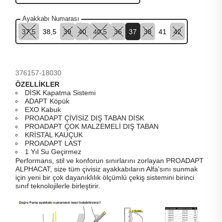
Ayakkabı Numarası
37,5
38,5
39
40
40,5
36
37
38
41
42
376157-18030
ÖZELLİKLER
DİSK Kapatma Sistemi
ADAPT Köpük
EXO Kabuk
PROADAPT ÇİVİSİZ DIŞ TABAN DİSK
PROADAPT ÇOK MALZEMELİ DIŞ TABAN
KRİSTAL KAUÇUK
PROADAPT LAST
1 Yıl Su Geçirmez
Performans, stil ve konforun sınırlarını zorlayan PROADAPT
ALPHACAT, size tüm çivisiz ayakkabıların Alfa'sını sunmak
için yeni bir çok dayanıklılık ölçümlü çekiş sistemini birinci
sınıf teknolojilerle birleştirir.