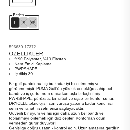
Beden
L
S
XS
596630-17372
ÖZELLİKLER
%90 Polyester, %10 Elastan
Nem Emici Kaplama
PWRSHAPE
İç dikiş 30"
Bir golf pantolonu hiç bu kadar iyi hissetmemiş ve
görünmemişti. PUMA Golf'ün yüksek esnekliğe sahip bel
bandı ve iç şortu, nem emici kumaşla birleştirilmiş
PWRSHAPE, pürüzsüz bir silüet ve eşsiz bir konfor sunar.
DRYCELL teknolojisi, son vuruşu yapana kadar kendinizi
serin ve rahat hissetmenizi sağlayacaktır.
Güvenli bir uyum ve his için daha uzun bel bandı ve
toplanmayı önlemek için düz cepler. Konfordan ödün
vermeden gurur duyuyor!
Genişliğe doğru uzatın - kontrol edin. Uzunlamasına gerdirin