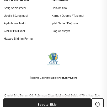
BİLGİ BANKASI
KURUMSAL
Satış Sözleşmesi
Hakkımızda
Üyelik Sözleşmesi
Kargo / Ödeme / Teslimat
Aydınlatma Metni
İptal / İade / Değişim
Gizlilik Politikası
Blog Anasayfa
Havale Bildirim Formu
İletişime Geçin
info@golfshopturkiye.com
Çamlık Mh. Turizm Cd. Robinson Clup Nobilis Otel Belek N:79 İç Kapı N:A
Serik/ Antalya/ Türkiye
Sepete Ekle