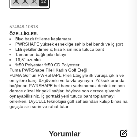
38
36
34
32
574848-10818
ÖZELLİKLER:
Biyo bazlı fitilleme kaplaması
PWRSHAPE yüksek esnekliğe sahip bel bandı ve iç şort
Ekli şekillendirme iç kısa kısmında tutucu bant
Tamamen bağlı pile detayı
16,5" uzunluk
%50 Polyester %50 CD Polyester
Puma PWRShape Pileli Kadın Golf Eteği
PUMA Golf'ün PWRSHAPE Pileli Eteğiyle ilk vuruşa çıkın ve
en iyilere karşı özgüvenle ve tarzla oynayın. Yüksek oranda
bağlanan PWRSHAPE bel bandı yadsınamaz destek ve son
derece güzel bir şekil sağlar, böylece son derece güvenle
oynayabilirsiniz. İç şorttaki yeni tutucu bant toplanmayı
önlerken, DryCELL teknolojisi golf sahasından kulüp binasına
geçişte sizi serin ve rahat tutar.
Yorumlar