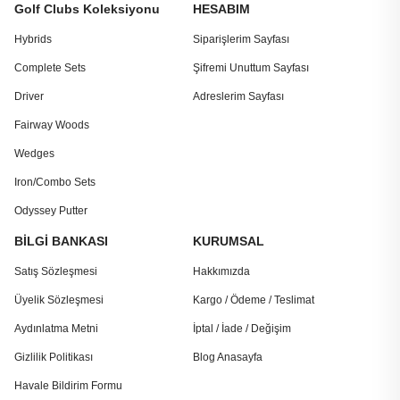
Golf Clubs Koleksiyonu
HESABIM
Hybrids
Siparişlerim Sayfası
Complete Sets
Şifremi Unuttum Sayfası
Driver
Adreslerim Sayfası
Fairway Woods
Wedges
Iron/Combo Sets
Odyssey Putter
BİLGİ BANKASI
KURUMSAL
Satış Sözleşmesi
Hakkımızda
Üyelik Sözleşmesi
Kargo / Ödeme / Teslimat
Aydınlatma Metni
İptal / İade / Değişim
Gizlilik Politikası
Blog Anasayfa
Havale Bildirim Formu