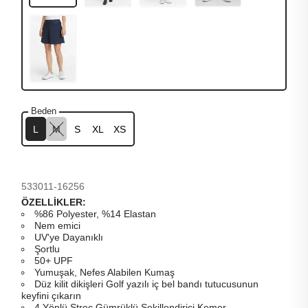
Beden
L
M
S
XL
XS
533011-16256
ÖZELLİKLER:
%86 Polyester, %14 Elastan
Nem emici
UV'ye Dayanıklı
Şortlu
50+ UPF
Yumuşak, Nefes Alabilen Kumaş
Düz kilit dikişleri Golf yazılı iç bel bandı tutucusunun
keyfini çıkarın
4 Yönlü Streç Gümrüklü Şekillendirici Kemer