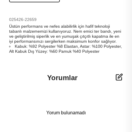
025426-22659
Üstün performans ve nefes alabilirlik için hafif teknoloji
tabanlı malzememizi kullanıyoruz. Nem emici ter bandı, yeni
ve geliştirilmiş siperlik ve en yumuşak çıtçıtlı kapatma ile en
iyi performansınızı sergilerken maksimum konfor sağlıyor.
Kabuk: %92 Polyester %8 Elastan, Astar: %100 Polyester,
Alt Kabuk Dış Yüzey: %60 Pamuk %40 Polyester
Yorumlar
Yorum bulunamadı