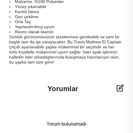
Malzeme: %100 Polyester
Yüzey yıkanabilir
Kavisli fatura
Geri çekilme
Orta Taç
Yapılandırılmış uyum
Resmi olarak lisanslı
Günlük görünümünüzün tazelenmesi gerekebilir ve yeni bir
başlık tam da işe yarayacaktır. Bu Travis Mathew El Captain
çıtçıtlı ayarlanabilir şapka mükemmel bir seçimdir ve her
türlü kıyafetle mükemmel uyum sağlar. İster ayak işlerinizi
halledin ister arkadaşlarınızla buluşmaya hazırlanıyor olun,
bu şapka tam size göre!
Yorumlar
Yorum bulunamadı