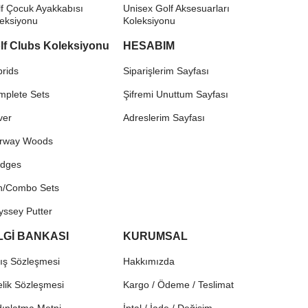
f Çocuk Ayakkabısı
Unisex Golf Aksesuarları
leksiyonu
Koleksiyonu
lf Clubs Koleksiyonu
HESABIM
rids
Siparişlerim Sayfası
mplete Sets
Şifremi Unuttum Sayfası
ver
Adreslerim Sayfası
irway Woods
dges
on/Combo Sets
yssey Putter
LGİ BANKASI
KURUMSAL
ış Sözleşmesi
Hakkımızda
lik Sözleşmesi
Kargo / Ödeme / Teslimat