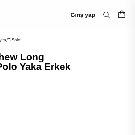
Giriş yap
yim
T-Shirt
thew Long
olo Yaka Erkek