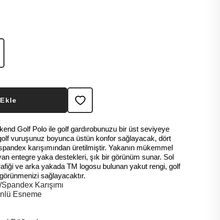
 Ekle
d Golf Polo ile golf gardırobunuzu bir üst seviyeye
golf vuruşunuz boyunca üstün konfor sağlayacak, dört
spandex karışımından üretilmiştir. Yakanın mükemmel
yan entegre yaka destekleri, şık bir görünüm sunar. Sol
afiği ve arka yakada TM logosu bulunan yakut rengi, golf
 görünmenizi sağlayacaktır.
/Spandex Karışımı
Yönlü Esneme
ı