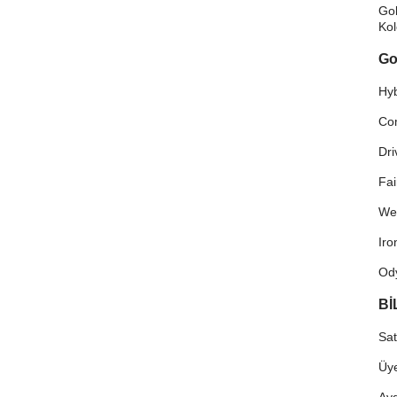
Gol
Ko
Go
Hyb
Co
Dri
Fa
We
Ir
Od
Bİ
Sat
Üye