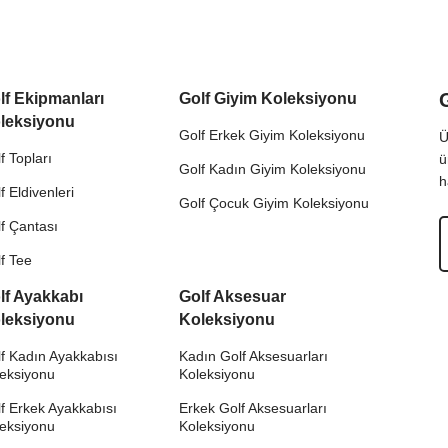
lf Ekipmanları
Golf Giyim Koleksiyonu
leksiyonu
Golf Erkek Giyim Koleksiyonu
Ü
f Topları
ü
Golf Kadın Giyim Koleksiyonu
h
f Eldivenleri
Golf Çocuk Giyim Koleksiyonu
f Çantası
f Tee
lf Ayakkabı
Golf Aksesuar
leksiyonu
Koleksiyonu
f Kadın Ayakkabısı
Kadın Golf Aksesuarları
leksiyonu
Koleksiyonu
f Erkek Ayakkabısı
Erkek Golf Aksesuarları
leksiyonu
Koleksiyonu