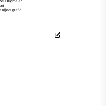
zel Düğmeler
eri
 ağacı grafiği.