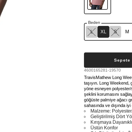
Beden
L
XL
S
M
Sepete
4600165281-19570
TravisMathew Long Weeken
taşıyın. Long Weekend, 
yöne esneyen polyester/
şeklini korumasını sağla
göğüste palmiye ağacı gr
sahasında ve dışında iyi
Malzeme: Polyester
Geliştirilmiş Dört 
Kırışmaya Dayanıkl
Üstün Konfor