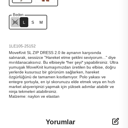
Beden
XS
L
S
M
1LE105-25152
MoveKnit SL ZIP DRESS 2.0 ile aynanın karşısında
salınarak, sessizce "Hareket etme şeklini seviyorum..." diye
mırıldanacaksınız. Bu elbiseyle *her şeyi* yapabilirsiniz. Ultra
yumuşak MoveKnit kumaşımızdan üretilen bu elbise, doğru
yerlerde kusursuz bir görünüm sağlarken, hareket
özgürlüğünü de tamamen kısıtlamıyor. Polo yakası ve
entegre şortuyla, en iyi skorunuzu elde etmek veya en hızlı
market alışverişinizi yapmak için yüksek adımlar atabilir ve
ninja tekmeleri atabilirsiniz.
Malzeme: naylon ve elastan
Yorumlar