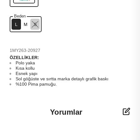
Beden
L
M
S
1MY263-20927
ÖZELLİKLER:
Polo yaka
Kısa kollu
Esnek yapı
Sol göğüste ve sırtta marka detaylı grafik baskı
%100 Pima pamuğu.
Yorumlar