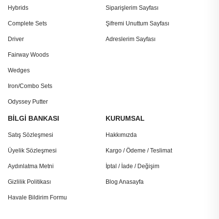
Hybrids
Siparişlerim Sayfası
Complete Sets
Şifremi Unuttum Sayfası
Driver
Adreslerim Sayfası
Fairway Woods
Wedges
Iron/Combo Sets
Odyssey Putter
BİLGİ BANKASI
KURUMSAL
Satış Sözleşmesi
Hakkımızda
Üyelik Sözleşmesi
Kargo / Ödeme / Teslimat
Aydınlatma Metni
İptal / İade / Değişim
Gizlilik Politikası
Blog Anasayfa
Havale Bildirim Formu