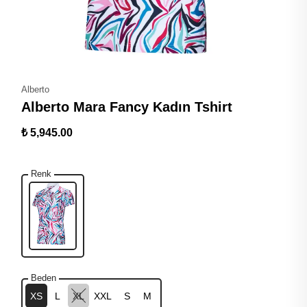
Alberto
Alberto Mara Fancy Kadın Tshirt
₺ 5,945.00
Renk
Beden
XS
L
XL
XXL
S
M