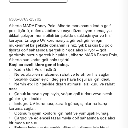
6305-0769-25702
Alberto MARA Fancy Polo, Alberto markasının kadın golf
polo tişörtü, nefes alabilen ve ısıyı düzenleyen kumaşıyla
dikkat çekiyor; nemi etkili bir şekilde uzaklaştırıyor ve hızlı
kuruyor. Entegre UV korumasıyla güneşli günler için
mükemmel bir şekilde donanımlısınız. Şık baskısı bu polo
tişörtü golf sahasında gerçek bir göz alıcı kılıyor – golf
gardırobunuzun gerçek bir yıldızı, Alberto MARA Fancy Polo,
Alberto'nun kadın golf polo tişörtü.
Başlıca özelliklere genel bakış:
Kadın Golf Polo Tişörtü
Nefes alabilen malzeme, rahat ve ferah bir his sağlar.
Sıcaklık düzenleyici, değişen hava koşulları için ideal.
Nemin etkili bir şekilde dışarı atılması, sizi kuru ve rahat
tutar.
Çabuk kuruyan yapısıyla, yoğun golf turları veya sıcak
günler için idealdir.
Entegre UV koruması, zararlı güneş ışınlarına karşı
koruma sağlar.
Optimum giyim konforu için hafif ve yumuşak kumaş.
Çarpıcı ve eğlenceli tasarımıyla golf sahasında göz alıcı
bir moda unsuru.
Bakımı kolay ve dayanıklı, düzenli kullanım için ideal.