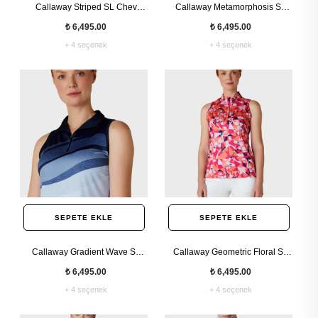
Callaway Striped SL Chev
Callaway Metamorphosis SL
Placket Kolsuz Kadın Tshirt
Kolsuz Kadın Tshirt
₺ 6,495.00
₺ 6,495.00
+ 4 seçenek
+ 4 seçenek
SEPETE EKLE
SEPETE EKLE
Callaway Gradient Wave SL
Callaway Geometric Floral SL
Convert Kolsuz Kadın Tshirt
With Kolsuz Kadın Tshirt
₺ 6,495.00
₺ 6,495.00
+ 4 seçenek
+ 4 seçenek