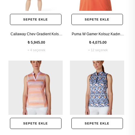
SEPETE EKLE
SEPETE EKLE
Callaway Chev Gradient Kolsuz
Puma W Gamer Kolsuz Kadın T-
Polo Yaka Tsirt
shirt
₺ 5,945.00
₺ 4,075.00
+ 4 seçenek
+ 12 seçenek
SEPETE EKLE
SEPETE EKLE