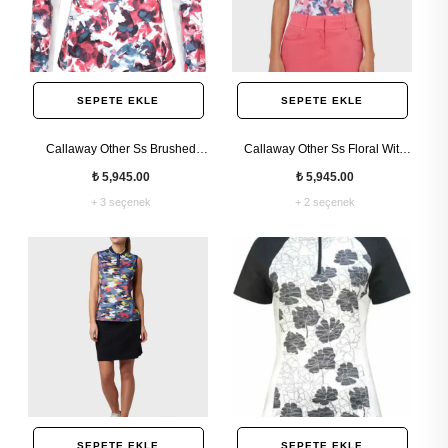
SEPETE EKLE
SEPETE EKLE
Callaway Other Ss Brushed
Callaway Other Ss Floral With
Floral Printed Sun Protection
Placket Detail Kadın Tshirt
₺ 5,945.00
₺ 5,945.00
Kadın Tshirt
+ 3 seçenek
+ 2 seçenek
SEPETE EKLE
SEPETE EKLE