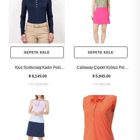
SEPETE EKLE
SEPETE EKLE
Kjus Scotscralg Kadın Polo
Callaway Çiçekli Kolsuz Polo
Tshirt
Yaka Tshirt
₺ 8,145.00
₺ 5,945.00
+ 54 seçenek
+ 4 seçenek