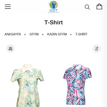
T-Shirt
ANASAYFA
»
GIYIM
»
KADIN GIYIM
»
T-SHIRT