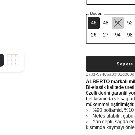
Beden
46
48
50
52
26
27
94
98
Sepete
1701-57406a33f81d888d
ALBERTO markalı mikr
Bi-elastik kalitede üret
özelliklerini garantiliyo
bel kısmında ve sağ ar
mükemmelleştirilmiştir.
%90 poliamid, %10 
Nefes alabilir, çabu
Yan cepli, sağda ent
kısmında kaymayı önley