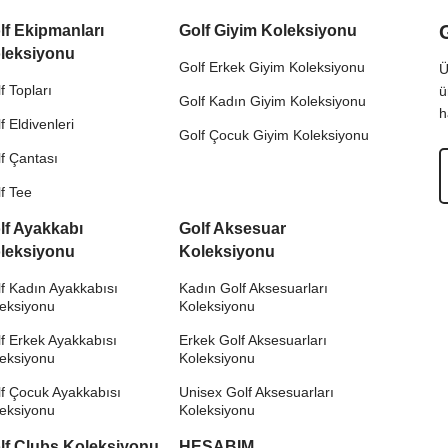
lf Ekipmanları
Golf Giyim Koleksiyonu
leksiyonu
Golf Erkek Giyim Koleksiyonu
Ü
f Topları
ü
Golf Kadın Giyim Koleksiyonu
h
f Eldivenleri
Golf Çocuk Giyim Koleksiyonu
f Çantası
f Tee
lf Ayakkabı
Golf Aksesuar
leksiyonu
Koleksiyonu
f Kadın Ayakkabısı
Kadın Golf Aksesuarları
leksiyonu
Koleksiyonu
f Erkek Ayakkabısı
Erkek Golf Aksesuarları
leksiyonu
Koleksiyonu
f Çocuk Ayakkabısı
Unisex Golf Aksesuarları
leksiyonu
Koleksiyonu
lf Clubs Koleksiyonu
HESABIM