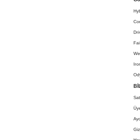
Hyb
Co
Dri
Fa
We
Ir
Od
Bİ
Sat
Üye
Ayd
Giz