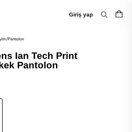
Giriş yap
yim
Pantolon
ns Ian Tech Print
rkek Pantolon