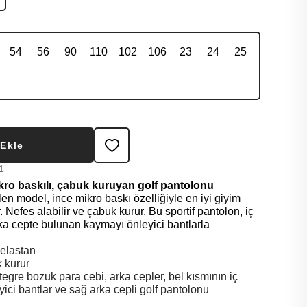
54
56
90
110
102
106
23
24
25
 Ekle
1
o baskılı, çabuk kuruyan golf pantolonu
ilen model, ince mikro baskı özelliğiyle en iyi giyim
r. Nefes alabilir ve çabuk kurur. Bu sportif pantolon, iç
ka cepte bulunan kaymayı önleyici bantlarla
elastan
k kurur
egre bozuk para cebi, arka cepler, bel kısmının iç
ici bantlar ve sağ arka cepli golf pantolonu