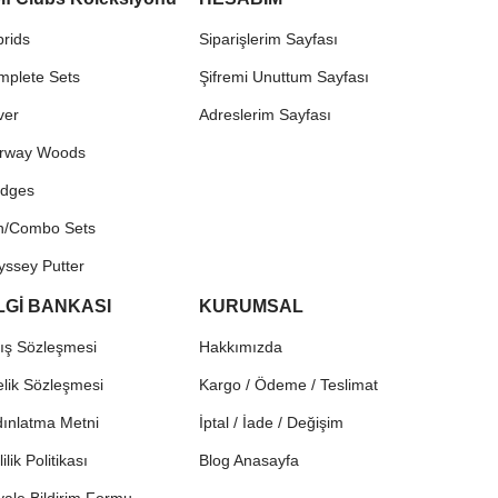
rids
Siparişlerim Sayfası
mplete Sets
Şifremi Unuttum Sayfası
ver
Adreslerim Sayfası
irway Woods
dges
on/Combo Sets
yssey Putter
LGİ BANKASI
KURUMSAL
ış Sözleşmesi
Hakkımızda
lik Sözleşmesi
Kargo / Ödeme / Teslimat
ınlatma Metni
İptal / İade / Değişim
lilik Politikası
Blog Anasayfa