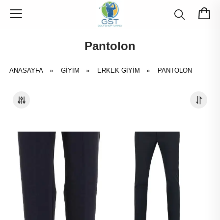
Pantolon
ANASAYFA
»
GIYIM
»
ERKEK GIYIM
»
PANTOLON