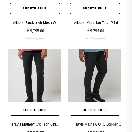
SEPETE EKLE
SEPETE EKLE
Alberto Rookie Air Mesh WR
Alberto Mens Ian Tech Print
Erkek Pantolon
Slim Fit Erkek Pantolon
₺ 9,795.00
₺ 9,795.00
+ 17 seçenek
+ 34 seçenek
SEPETE EKLE
SEPETE EKLE
Travis Mathew Otc Tech Chino
Travis Mathew OTC Jogger
Erkek Pantolon
Pantolon