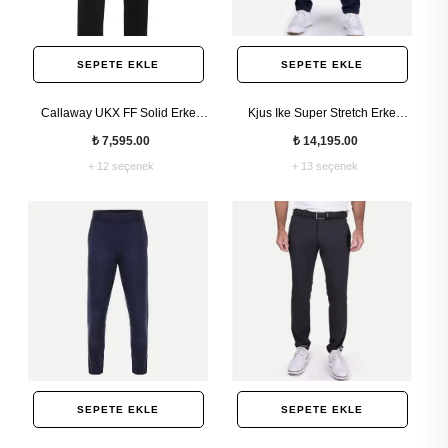
SEPETE EKLE
SEPETE EKLE
Callaway UKX FF Solid Erkek
Kjus Ike Super Stretch Erkek
Pantolon
Pantolon
₺ 7,595.00
₺ 14,195.00
+ 12 seçenek
+ 13 seçenek
SEPETE EKLE
SEPETE EKLE