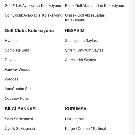
Golf Erkek Ayakkabısı Koleksiyonu
Erkek Golf Aksesuarları Koleksiyonu
Golf Çocuk Ayakkabısı Koleksiyonu
Unisex Golf Aksesuarları
Koleksiyonu
Golf Clubs Koleksiyonu
HESABIM
Hybrids
Siparişlerim Sayfası
Complete Sets
Şifremi Unuttum Sayfası
Driver
Adreslerim Sayfası
Fairway Woods
Wedges
Iron/Combo Sets
Odyssey Putter
BİLGİ BANKASI
KURUMSAL
Satış Sözleşmesi
Hakkımızda
Üyelik Sözleşmesi
Kargo / Ödeme / Teslimat