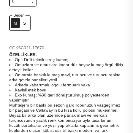
Beden
M
S
CGKSC021-17670
ÖZELLİKLER:
Opti-Dri'li teknik streç kumaş
Omuzlara ve omuzlara kadar düz beyaz kumaş örgü dikiş
detaylı kollar
Ön tarafa baskılı kumaş mavi, turuncu ve turuncu renkte
arka gövde panelleri yeşil
Arkada kabartmalı logolu fermuarlı yaka
Kavisli etek boyu
Eko kumaş; %30 geri dönüştürülmüş polyesterden
yapılmıştır
Muhteşem bir baskı bu sezon gardırobunuzun vazgeçilmez
bir parçası ve Callaway'in bu kısa kollu polosu mükemmel.
Beyaz bir arka plan üzerinde parlak mavi ve mercan
turuncusunun yazlık renk kombinasyonuyla tasarlanan,
küçük portakallar ve yeşil yapraklarla kaplanmış geometrik
küplerden oluşan kübist esintili baskı modern ve farklı.