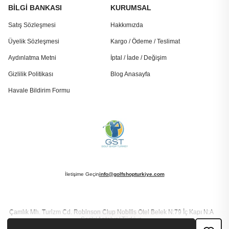
BİLGİ BANKASI
KURUMSAL
Satış Sözleşmesi
Hakkımızda
Üyelik Sözleşmesi
Kargo / Ödeme / Teslimat
Aydınlatma Metni
İptal / İade / Değişim
Gizlilik Politikası
Blog Anasayfa
Havale Bildirim Formu
İletişime Geçin
info@golfshopturkiye.com
Çamlık Mh. Turizm Cd. Robinson Clup Nobilis Otel Belek N:79 İç Kapı N:A
Serik/ Antalya/ Türkiye