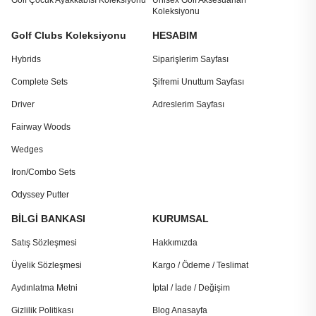
Golf Çocuk Ayakkabısı Koleksiyonu
Unisex Golf Aksesuarları
Koleksiyonu
Golf Clubs Koleksiyonu
HESABIM
Hybrids
Siparişlerim Sayfası
Complete Sets
Şifremi Unuttum Sayfası
Driver
Adreslerim Sayfası
Fairway Woods
Wedges
Iron/Combo Sets
Odyssey Putter
BİLGİ BANKASI
KURUMSAL
Satış Sözleşmesi
Hakkımızda
Üyelik Sözleşmesi
Kargo / Ödeme / Teslimat
Aydınlatma Metni
İptal / İade / Değişim
Gizlilik Politikası
Blog Anasayfa