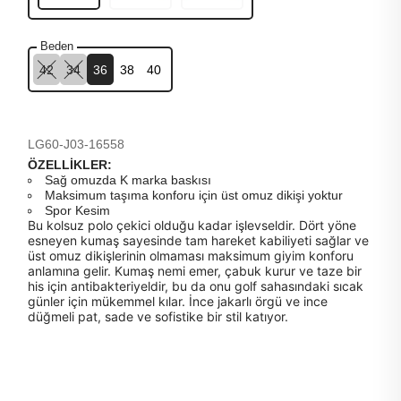
Beden
42
34
36
38
40
LG60-J03-16558
ÖZELLİKLER:
Sağ omuzda K marka baskısı
Maksimum taşıma konforu için üst omuz dikişi yoktur
Spor Kesim
Bu kolsuz polo çekici olduğu kadar işlevseldir. Dört yöne
esneyen kumaş sayesinde tam hareket kabiliyeti sağlar ve
üst omuz dikişlerinin olmaması maksimum giyim konforu
anlamına gelir. Kumaş nemi emer, çabuk kurur ve taze bir
his için antibakteriyeldir, bu da onu golf sahasındaki sıcak
günler için mükemmel kılar. İnce jakarlı örgü ve ince
düğmeli pat, sade ve sofistike bir stil katıyor.