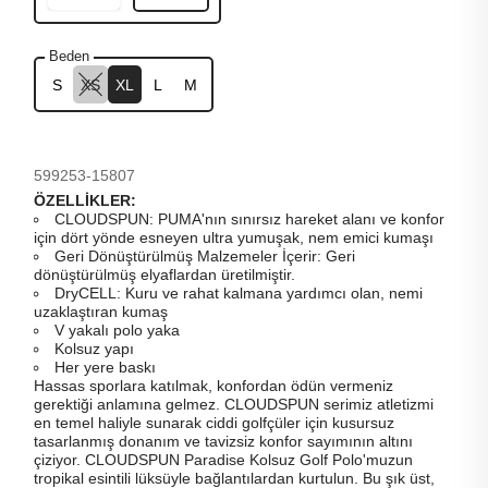
Beden
S
XS
XL
L
M
599253-15807
ÖZELLİKLER:
CLOUDSPUN: PUMA'nın sınırsız hareket alanı ve konfor
için dört yönde esneyen ultra yumuşak, nem emici kumaşı
Geri Dönüştürülmüş Malzemeler İçerir: Geri
dönüştürülmüş elyaflardan üretilmiştir.
DryCELL: Kuru ve rahat kalmana yardımcı olan, nemi
uzaklaştıran kumaş
V yakalı polo yaka
Kolsuz yapı
Her yere baskı
Hassas sporlara katılmak, konfordan ödün vermeniz
gerektiği anlamına gelmez. CLOUDSPUN serimiz atletizmi
en temel haliyle sunarak ciddi golfçüler için kusursuz
tasarlanmış donanım ve tavizsiz konfor sayımının altını
çiziyor. CLOUDSPUN Paradise Kolsuz Golf Polo'muzun
tropikal esintili lüksüyle bağlantılardan kurtulun. Bu şık üst,