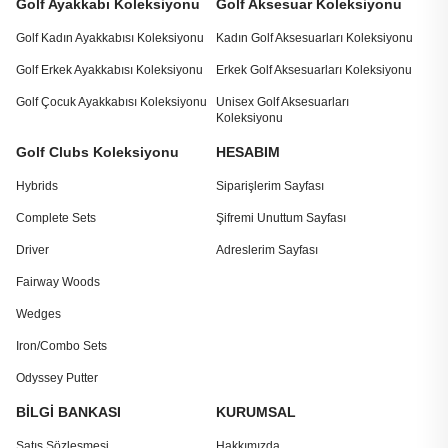
Golf Ayakkabı Koleksiyonu
Golf Aksesuar Koleksiyonu
Golf Kadın Ayakkabısı Koleksiyonu
Kadın Golf Aksesuarları Koleksiyonu
Golf Erkek Ayakkabısı Koleksiyonu
Erkek Golf Aksesuarları Koleksiyonu
Golf Çocuk Ayakkabısı Koleksiyonu
Unisex Golf Aksesuarları
Koleksiyonu
Golf Clubs Koleksiyonu
HESABIM
Hybrids
Siparişlerim Sayfası
Complete Sets
Şifremi Unuttum Sayfası
Driver
Adreslerim Sayfası
Fairway Woods
Wedges
Iron/Combo Sets
Odyssey Putter
BİLGİ BANKASI
KURUMSAL
Satış Sözleşmesi
Hakkımızda